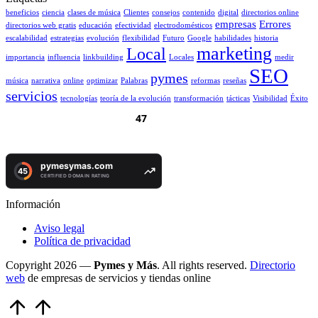
beneficios
ciencia
clases de música
Clientes
consejos
contenido
digital
directorios online
empresas
Errores
directorios web gratis
educación
efectividad
electrodomésticos
escalabilidad
estrategias
evolución
flexibilidad
Futuro
Google
habilidades
historia
marketing
Local
importancia
influencia
linkbuilding
Locales
medir
SEO
pymes
música
narrativa
online
optimizar
Palabras
reformas
reseñas
servicios
tecnologías
teoría de la evolución
transformación
tácticas
Visibilidad
Éxito
Información
Aviso legal
Política de privacidad
Copyright 2026 —
Pymes y Más
. All rights reserved.
Directorio
web
de empresas de servicios y tiendas online
Volver
arriba