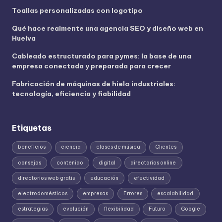
Toallas personalizadas con logotipo
Qué hace realmente una agencia SEO y diseño web en
Huelva
Cableado estructurado para pymes: la base de una
empresa conectada y preparada para crecer
Fabricación de máquinas de hielo industriales:
tecnología, eficiencia y fiabilidad
Etiquetas
beneficios
ciencia
clases de música
Clientes
consejos
contenido
digital
directorios online
directorios web gratis
educación
efectividad
electrodomésticos
empresas
Errores
escalabilidad
estrategias
evolución
flexibilidad
Futuro
Google