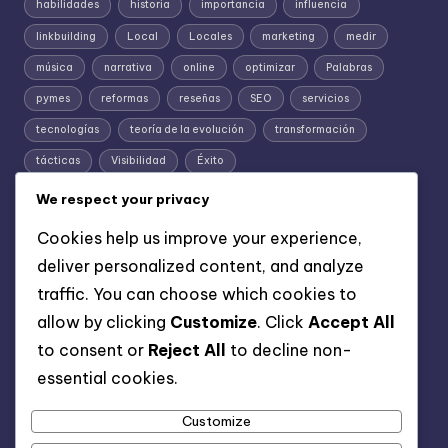
habilidades
historia
importancia
influencia
linkbuilding
Local
Locales
marketing
medir
música
narrativa
online
optimizar
Palabras
pymes
reformas
reseñas
SEO
servicios
tecnologías
teoría de la evolución
transformación
tácticas
Visibilidad
Éxito
We respect your privacy
Cookies help us improve your experience,
deliver personalized content, and analyze
traffic. You can choose which cookies to
allow by clicking
Customize
. Click
Accept All
to consent or
Reject All
to decline non-
Información
essential cookies.
Aviso legal
Política de privacidad
Customize