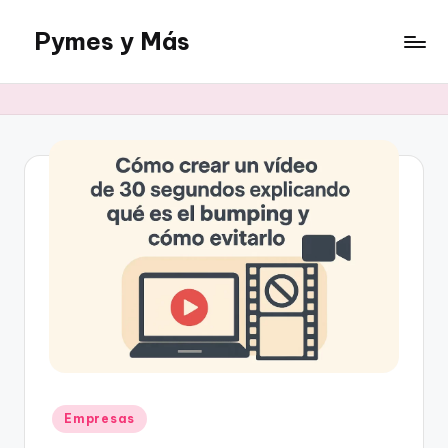
Pymes y Más
Saltar
al
Un
contenido
blog
sobre
negocios
online
Publicado
Empresas
en