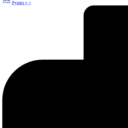
Pymes y +
por