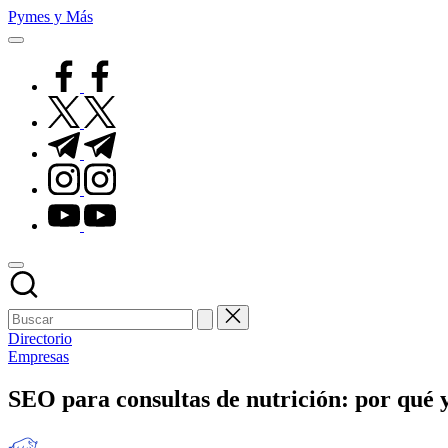
Saltar
Pymes y Más
al
Un
contenido
blog
facebook.com
sobre
negocios
twitter.com
online
t.me
instagram.com
youtube.com
Directorio
Publicado
Empresas
en
SEO para consultas de nutrición: por qué 
Publicado