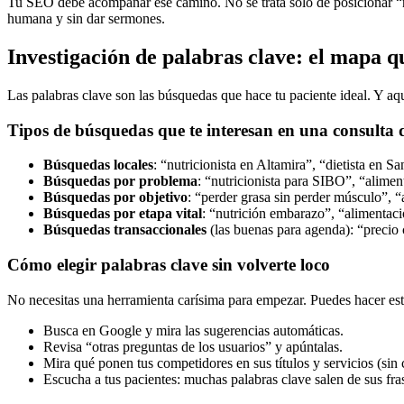
Tu SEO debe acompañar ese camino. No se trata solo de posicionar “nu
humana y sin dar sermones.
Investigación de palabras clave: el mapa q
Las palabras clave son las búsquedas que hace tu paciente ideal. Y aquí
Tipos de búsquedas que te interesan en una consulta 
Búsquedas locales
: “nutricionista en Altamira”, “dietista en Sa
Búsquedas por problema
: “nutricionista para SIBO”, “alimen
Búsquedas por objetivo
: “perder grasa sin perder músculo”, 
Búsquedas por etapa vital
: “nutrición embarazo”, “alimentació
Búsquedas transaccionales
(las buenas para agenda): “precio c
Cómo elegir palabras clave sin volverte loco
No necesitas una herramienta carísima para empezar. Puedes hacer est
Busca en Google y mira las sugerencias automáticas.
Revisa “otras preguntas de los usuarios” y apúntalas.
Mira qué ponen tus competidores en sus títulos y servicios (sin c
Escucha a tus pacientes: muchas palabras clave salen de sus fra