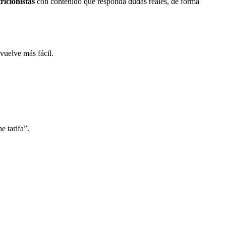
icionistas
con contenido que responda dudas reales, de forma
 vuelve más fácil.
e tarifa”.