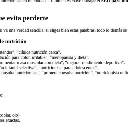
tricionista en mi ciudad”. También es clave trabajar el
SEO para nutr
ue evita perderte
 va una verdad sencilla: si eliges bien estas palabras, todo lo demás se
de nutrición
ntander”, “clínica nutrición cerca”.
tación para colon irritable”, “menopausia y dieta”.
“aumentar masa muscular con dieta”, “mejorar rendimiento deportivo”.
n infantil selectiva”, “nutricionista para adolescentes”.
onsulta nutricionista”, “primera consulta nutrición”, “nutricionista onlin
o:
opiar, ojo).
ses exactas.