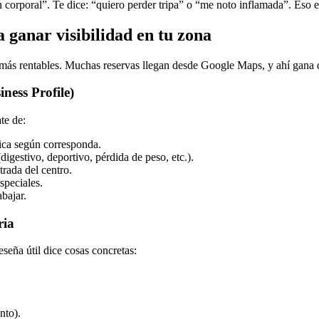
 corporal”. Te dice: “quiero perder tripa” o “me noto inflamada”. Eso e
a ganar visibilidad en tu zona
 más rentables. Muchas reservas llegan desde Google Maps, y ahí gana qu
ness Profile)
te de:
ica según corresponda.
igestivo, deportivo, pérdida de peso, etc.).
trada del centro.
speciales.
abajar.
ria
seña útil dice cosas concretas:
nto).