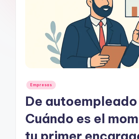
Publicado
Empresas
en
De autoempleado 
Cuándo es el mome
tu primer encarg