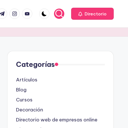
com
r.com
.me
instagram.com
youtube.com
Directorio
Categorías
Artículos
Blog
Cursos
Decoración
Directorio web de empresas online