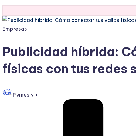
Directorio
Publicado
Empresas
en
Publicidad híbrida: C
físicas con tus redes 
Publicado
Pymes y +
por