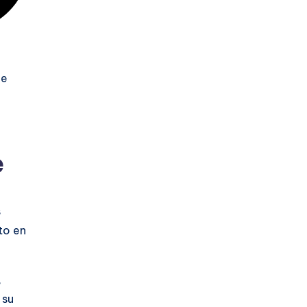
ie
e
s
to en
,
 su