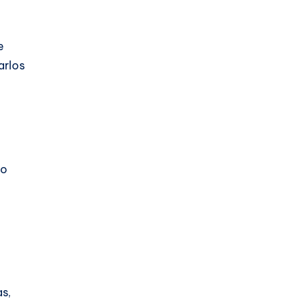
e
arlos
do
as,