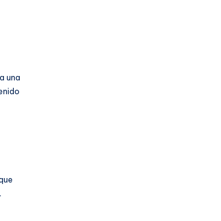
ña una
enido
 que
.