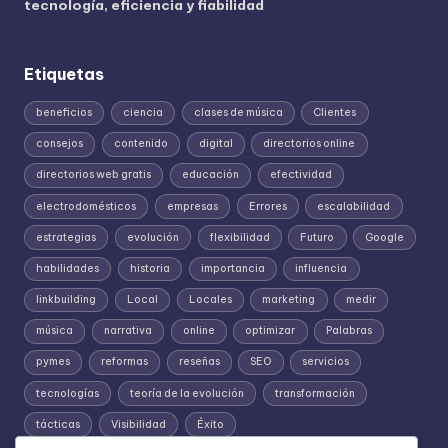
tecnología, eficiencia y fiabilidad
Etiquetas
beneficios
ciencia
clases de música
Clientes
consejos
contenido
digital
directorios online
directorios web gratis
educación
efectividad
electrodomésticos
empresas
Errores
escalabilidad
estrategias
evolución
flexibilidad
Futuro
Google
habilidades
historia
importancia
influencia
linkbuilding
Local
Locales
marketing
medir
música
narrativa
online
optimizar
Palabras
pymes
reformas
reseñas
SEO
servicios
tecnologías
teoría de la evolución
transformación
tácticas
Visibilidad
Éxito