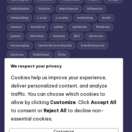
habilidades
historia
importancia
influencia
linkbuilding
Local
Locales
marketing
medir
música
narrativa
online
optimizar
Palabras
pymes
reformas
reseñas
SEO
servicios
tecnologías
teoría de la evolución
transformación
tácticas
Visibilidad
Éxito
We respect your privacy
Cookies help us improve your experience,
deliver personalized content, and analyze
traffic. You can choose which cookies to
allow by clicking
Customize
. Click
Accept All
to consent or
Reject All
to decline non-
Información
essential cookies.
Aviso legal
Política de privacidad
Customize