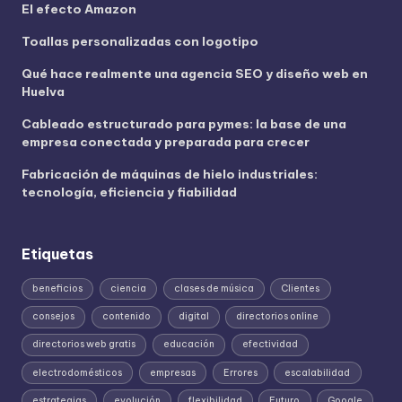
El efecto Amazon
Toallas personalizadas con logotipo
Qué hace realmente una agencia SEO y diseño web en
Huelva
Cableado estructurado para pymes: la base de una
empresa conectada y preparada para crecer
Fabricación de máquinas de hielo industriales:
tecnología, eficiencia y fiabilidad
Etiquetas
beneficios
ciencia
clases de música
Clientes
consejos
contenido
digital
directorios online
directorios web gratis
educación
efectividad
electrodomésticos
empresas
Errores
escalabilidad
estrategias
evolución
flexibilidad
Futuro
Google