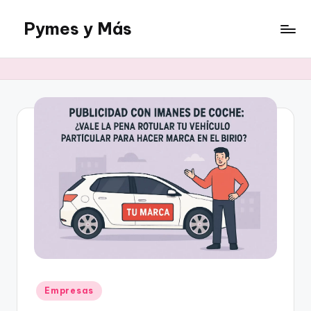
Pymes y Más
Saltar
al
Un
contenido
blog
sobre
negocios
online
Publicado
Empresas
en