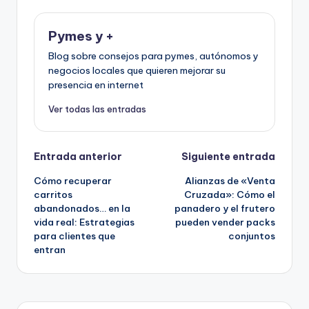
Pymes y +
Blog sobre consejos para pymes, autónomos y
negocios locales que quieren mejorar su
presencia en internet
Ver todas las entradas
Navegación
Entrada anterior
Siguiente entrada
Cómo recuperar
Alianzas de «Venta
de
carritos
Cruzada»: Cómo el
abandonados… en la
panadero y el frutero
entradas
vida real: Estrategias
pueden vender packs
para clientes que
conjuntos
entran