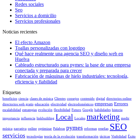
Redes sociales
Seo
Servicios a domicilio
Servicios profesionales
Noticias recientes
El efecto Amazon
Toallas personalizadas con logotipo
Qué hace realmente una agencia SEO y diseño web en
Huelva
Cableado estructurado para pymes: la base de una empresa
conectada y preparada para crecer
Fabricación de máquinas de hielo industriales: tecnología,
eficiencia y fiabilidad
Etiquetas
beneficios
ciencia
clases de música
Clientes
consejos
contenido
digital
directorios online
empresas
Errores
directorios web gratis
educación
efectividad
electrodomésticos
escalabilidad
estrategias
evolución
flexibilidad
Futuro
Google
habilidades
historia
marketing
Local
importancia
influencia
linkbuilding
Locales
medir
SEO
pymes
música
narrativa
online
optimizar
Palabras
reformas
reseñas
servicios
tecnologías
teoría de la evolución
transformación
tácticas
Visibilidad
Éxito