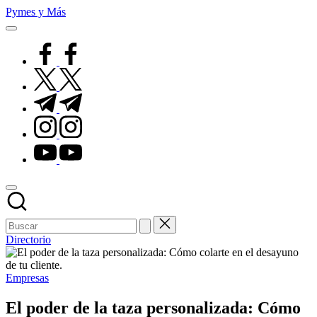
Saltar
Pymes y Más
al
Un
contenido
blog
facebook.com
sobre
negocios
twitter.com
online
t.me
instagram.com
youtube.com
Directorio
Publicado
Empresas
en
El poder de la taza personalizada: Cómo