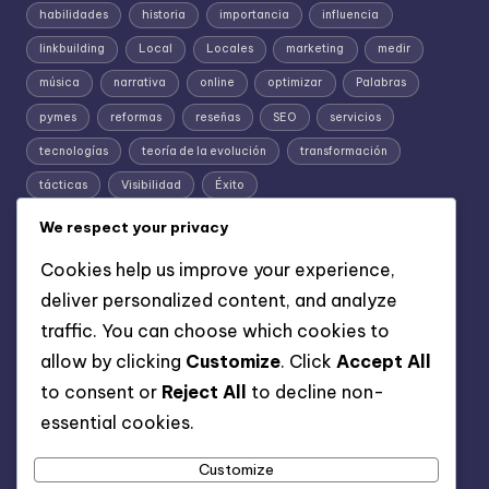
habilidades
historia
importancia
influencia
linkbuilding
Local
Locales
marketing
medir
música
narrativa
online
optimizar
Palabras
pymes
reformas
reseñas
SEO
servicios
tecnologías
teoría de la evolución
transformación
tácticas
Visibilidad
Éxito
We respect your privacy
Cookies help us improve your experience,
deliver personalized content, and analyze
traffic. You can choose which cookies to
allow by clicking
Customize
. Click
Accept All
to consent or
Reject All
to decline non-
Información
essential cookies.
Aviso legal
Política de privacidad
Customize