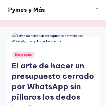
Pymes y Más
Saltar
al
Un
contenido
blog
sobre
negocios
online
Publicado
Empresas
en
El arte de hacer un
presupuesto cerrado
por WhatsApp sin
pillaros los dedos