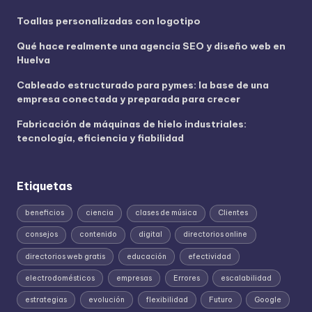
Toallas personalizadas con logotipo
Qué hace realmente una agencia SEO y diseño web en
Huelva
Cableado estructurado para pymes: la base de una
empresa conectada y preparada para crecer
Fabricación de máquinas de hielo industriales:
tecnología, eficiencia y fiabilidad
Etiquetas
beneficios
ciencia
clases de música
Clientes
consejos
contenido
digital
directorios online
directorios web gratis
educación
efectividad
electrodomésticos
empresas
Errores
escalabilidad
estrategias
evolución
flexibilidad
Futuro
Google